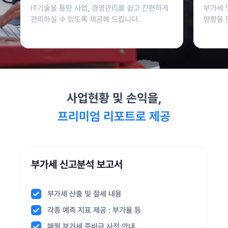
IT기술을 통한 사업, 경영관리를 쉽고 간편하게
부가세 
관리하실 수 있도록 제공해 드립니다.
방향을 
사업현황 및 손익을,
프리미엄 리포트로 제공
부가세 신고분석 보고서
부가세 산출 및 절세 내용
이번달 까지의 손익 요약
월/분기/반기 연간 매출 현황
부가세 작성 현황과 추세 제공
분기/반기 거래처 매출장 현황
수기증빙 집계 확인 가능
직원 및 급여 현황 보고서
부가세 산출 및 절세 내용
이번달 까지의 손익 요약
각종 예측 지표 제공 : 부가율 등
올해의 매출, 손익 예측 제공
전년과 올해 비교, 누적 추세 제공
예상 부가율을 통한 예측 안내
매출장 거래처 목록
세무일정 & 지식 안내
올해 및 전년도 인건비 추세
각종 예측 지표 제공 : 부가율 등
올해의 매출, 손익 예측 제공
매월 부가세 준비금 사전 안내
세금납부 현황 및 상권분석
주요 매출 거래처 현황
세금 납부 예상액 미리 안내
직전기 거래내역 분석
증빙관리 가이드라인 제공
인건비 구성비율 : 매출 대비
매월 부가세 준비금 사전 안내
세금납부 현황 및 상권분석